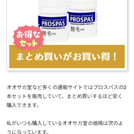
オオサカ堂など多くの通販サイトではプロスパスの2
本セットを販売していて、まとめ買いするほど安く
購入できます。
私がいつも購入しているオオサカ堂の価格は次のよ
うになっています。