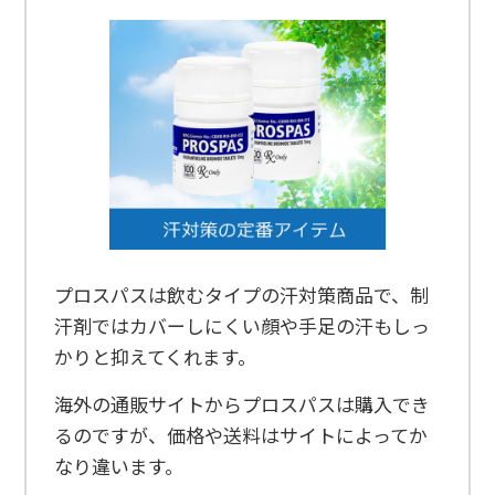
プロスパスは飲むタイプの汗対策商品で、制
汗剤ではカバーしにくい顔や手足の汗もしっ
かりと抑えてくれます。
海外の通販サイトからプロスパスは購入でき
るのですが、価格や送料はサイトによってか
なり違います。