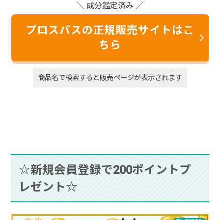
＼ 成分鑑定済み ／
プロスパスの正規販売サイトはこ
ちら
商品名で検索すると販売ページが表示されます
☆新規会員登録で200ポイントプ
レゼント☆