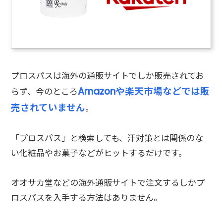
プロスパスは海外の通販サイトでしか販売されてお
Amazonや楽天市場などでは販
らず、今のところ
売されていません
。
「プロスパス」と検索しても、汗対策とは関係のな
い化粧品やお菓子などがヒットするだけです。
オオサカ堂などの海外通販サイトで注文するしかプ
ロスパスを入手する方法はありません。