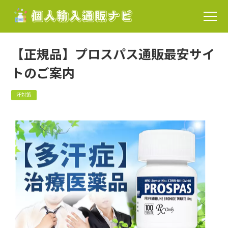
【正規品】プロスパス通販最安サイ
トのご案内
汗対策