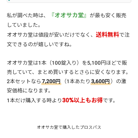
『オオサカ堂』
私が調べた時は、
が最も安く販売
していました。
送料無料
オオサカ堂は値段が安いだけでなく、
で注
文できるのが嬉しいですね。
オオサカ堂は1本（100錠入り）を5,100円ほどで販
売していて、まとめ買いするとさらに安くなります。
2本セットなら
7,200円
（1本あたり
3,600円
）の激
安価格になります。
30%以上もお得
1本だけ購入する時より
です。
オオサカ堂で購入したプロスパス