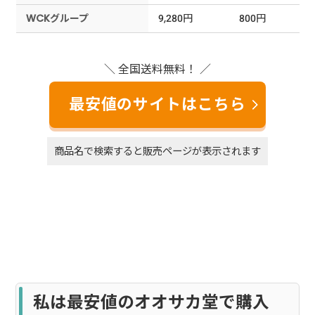
WCKグループ
9,280円
800円
＼ 全国送料無料！ ／
最安値のサイトはこちら
商品名で検索すると販売ページが表示されます
私は最安値のオオサカ堂で購入