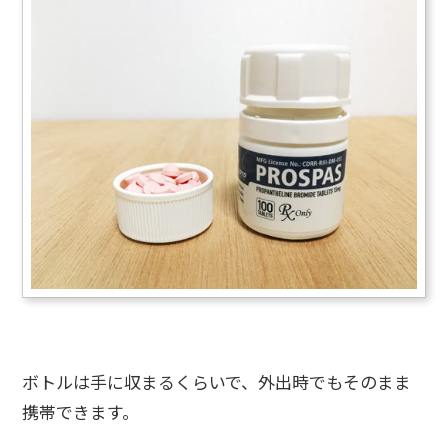
ボトルは手に収まるくらいで、外出時でもそのまま
携帯できます。